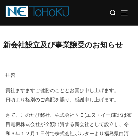
コ
検
ン
サイド
索
テ
対
ン
象:
ツ
新会社設立及び事業譲受のお知らせ
へ
ス
キ
ッ
拝啓
プ
貴社ますますご健勝のこととお喜び申し上げます。
日頃より格別のご高配を賜り、感謝申し上げます。
さて、このたび弊社、株式会社ＮＥ(エヌ・イー)東北は布
目電機株式会社が全額出資する新会社として設立し、令
和３年１２月１日付で株式会社ボルターより福島県白河